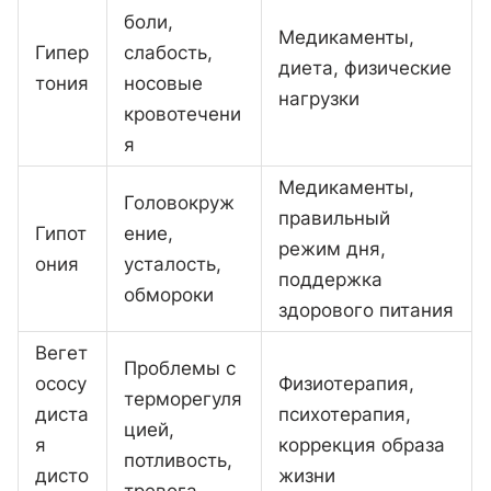
боли,
Медикаменты,
Гипер
слабость,
диета, физические
тония
носовые
нагрузки
кровотечени
я
Медикаменты,
Головокруж
правильный
Гипот
ение,
режим дня,
ония
усталость,
поддержка
обмороки
здорового питания
Вегет
Проблемы с
ососу
Физиотерапия,
терморегуля
диста
психотерапия,
цией,
я
коррекция образа
потливость,
дисто
жизни
тревога