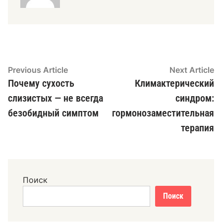
Навигация
Previous
N
Previous Article
Next Article
article:
ar
Почему сухость
Климактерический
по
слизистых — не всегда
синдром:
записям
безобидный симптом
гормонозаместительная
терапия
Поиск
Поиск