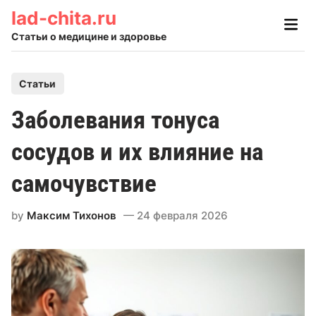
Skip
lad-chita.ru
Main
to
Men
Статьи о медицине и здоровье
content
P
Статьи
o
Заболевания тонуса
s
t
сосудов и их влияние на
e
самочувствие
d
i
by
Максим Тихонов
24 февраля 2026
n