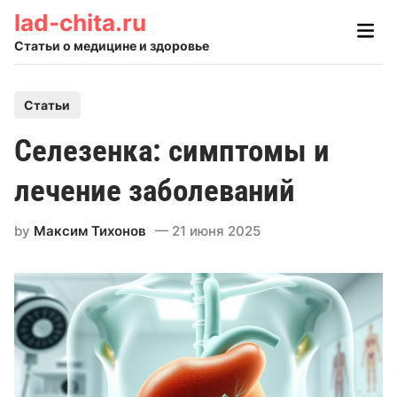
Skip
lad-chita.ru
Main
to
Men
Статьи о медицине и здоровье
content
P
Статьи
o
Селезенка: симптомы и
s
t
лечение заболеваний
e
d
by
Максим Тихонов
21 июня 2025
i
n