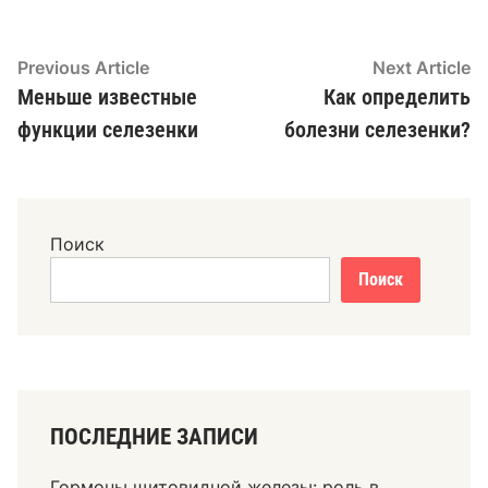
Навигация
Previous
N
Previous Article
Next Article
article:
ar
Меньше известные
Как определить
по
функции селезенки
болезни селезенки?
записям
Поиск
Поиск
ПОСЛЕДНИЕ ЗАПИСИ
Гормоны щитовидной железы: роль в