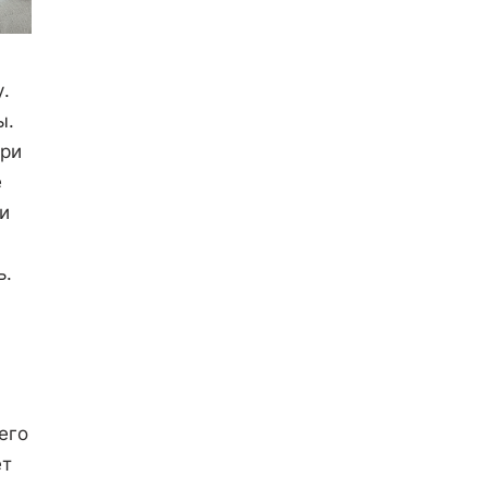
.
ы.
при
е
и
ь.
его
ет