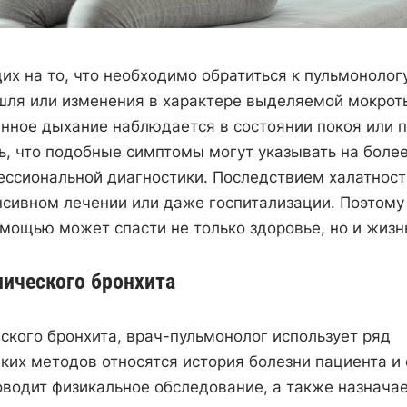
х на то, что необходимо обратиться к пульмонологу
шля или изменения в характере выделяемой мокрот
енное дыхание наблюдается в состоянии покоя или 
ь, что подобные симптомы могут указывать на боле
фессиональной диагностики. Последствием халатност
нсивном лечении или даже госпитализации. Поэтому
ощью может спасти не только здоровье, но и жизн
нического бронхита
ского бронхита, врач-пульмонолог использует ряд
ких методов относятся история болезни пациента и 
оводит физикальное обследование, а также назнача