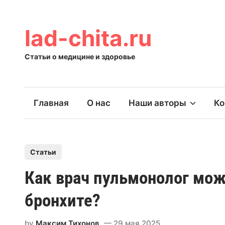
Skip
to
content
lad-chita.ru
Статьи о медицине и здоровье
Главная
О нас
Наши авторы
Ко
P
Статьи
o
Как врач пульмонолог мож
s
t
бронхите?
e
d
by
Максим Тихонов
29 мая 2025