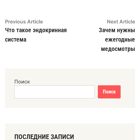
Навигация
Previous
N
Previous Article
Next Article
article:
ar
Что такое эндокринная
Зачем нужны
по
система
ежегодные
записям
медосмотры
Поиск
Поиск
ПОСЛЕДНИЕ ЗАПИСИ