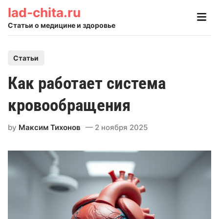
Skip
lad-chita.ru
Main
to
Men
Статьи о медицине и здоровье
content
P
Статьи
o
Как работает система
s
t
кровообращения
e
d
by
Максим Тихонов
2 ноября 2025
i
n