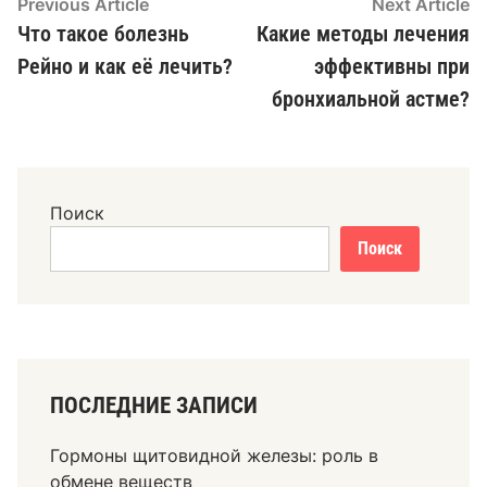
Навигация
Previous
N
Previous Article
Next Article
article:
ar
Что такое болезнь
Какие методы лечения
по
Рейно и как её лечить?
эффективны при
записям
бронхиальной астме?
Поиск
Поиск
ПОСЛЕДНИЕ ЗАПИСИ
Гормоны щитовидной железы: роль в
обмене веществ