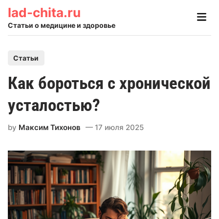
Skip
lad-chita.ru
Main
to
Men
Статьи о медицине и здоровье
content
P
Статьи
o
Как бороться с хронической
s
t
усталостью?
e
d
by
Максим Тихонов
17 июля 2025
i
n