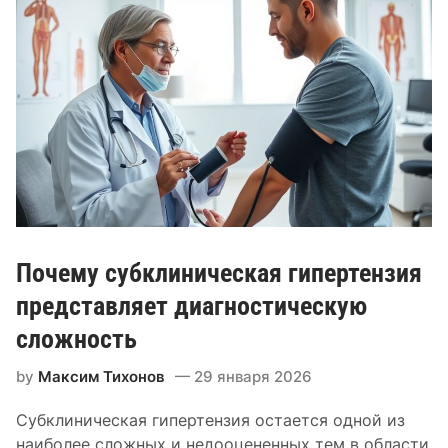
т
в
л
и
я
е
т
н
а
ф
у
Почему субклиническая гипертензия
н
к
представляет диагностическую
ц
сложность
и
о
by
Максим Тихонов
29 января 2026
н
Субклиническая гипертензия остается одной из
а
наиболее сложных и недооцененных тем в области
л