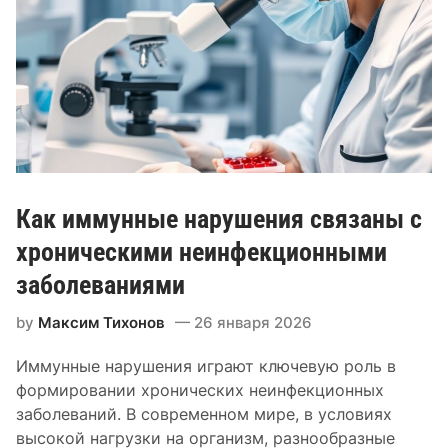
л
г
и
о
н
о
о
б
р
м
е
е
з
н
и
а
с
Как иммунные нарушения связаны с
т
е
хроническими неинфекционными
н
заболеваниями
т
н
by
Максим Тихонов
26 января 2026
о
Иммунные нарушения играют ключевую роль в
с
формировании хронических неинфекционных
т
заболеваний. В современном мире, в условиях
ь
высокой нагрузки на организм, разнообразные
м