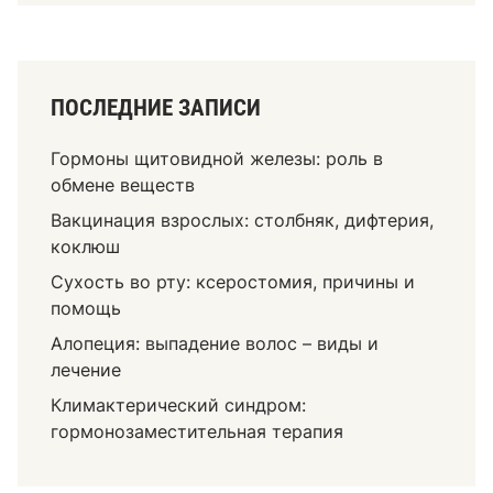
с
т
и
ц
ПОСЛЕДНИЕ ЗАПИСИ
д
л
Гормоны щитовидной железы: роль в
я
обмене веществ
д
Вакцинация взрослых: столбняк, дифтерия,
о
коклюш
с
т
Сухость во рту: ксеростомия, причины и
а
помощь
в
Алопеция: выпадение волос – виды и
к
лечение
и
Климактерический синдром:
х
гормонозаместительная терапия
и
м
и