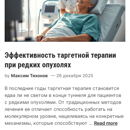
е
т
о
д
ы
д
и
а
Эффективность таргетной терапии
г
н
при редких опухолях
о
by
Максим Тихонов
26 декабря 2025
с
т
В последние годы таргетная терапия становится
и
едва ли не светом в конце туннеля для пациентов
к
с редкими опухолями. От традиционных методов
и
лечения ее отличает способность работать на
л
молекулярном уровне, нацеливаясь на конкретные
и
Э
механизмы, которые способствуют …
Read more
м
ф