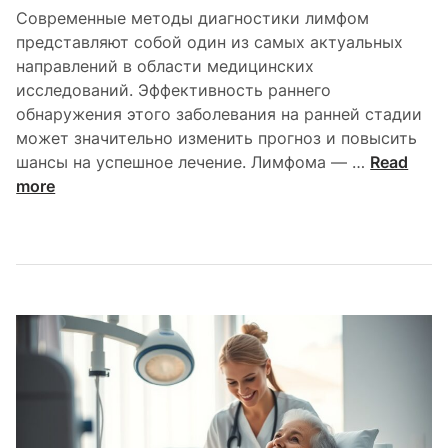
о
и
Современные методы диагностики лимфом
с
з
представляют собой один из самых актуальных
т
а
направлений в области медицинских
ь
б
исследований. Эффективность раннего
л
о
обнаружения этого заболевания на ранней стадии
е
л
может значительно изменить прогноз и повысить
ч
е
С
шансы на успешное лечение. Лимфома — …
Read
е
в
о
more
н
а
в
и
н
р
я
и
е
я
м
м
е
и
н
н
ы
е
м