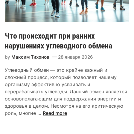
ч
д
е
е
с
ч
к
н
а
о
Что происходит при ранних
я
-
г
нарушениях углеводного обмена
с
и
о
by
Максим Тихонов
28 января 2026
п
с
е
у
Углеводный обмен — это крайне важный и
р
д
сложный процесс, который позволяет нашему
т
и
организму эффективно усваивать и
е
с
перерабатывать углеводы. Данный обмен является
н
т
основополагающим для поддержания энергии и
з
о
здоровья в целом. Несмотря на его критическую
и
й
Ч
роль, многие …
Read more
я
с
т
п
и
о
р
с