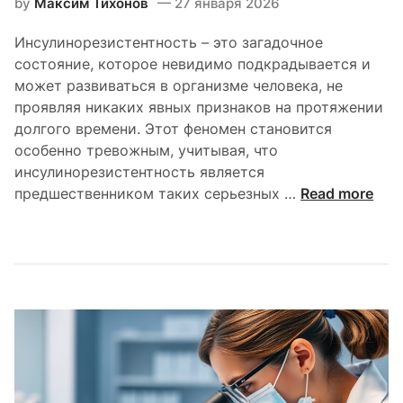
by
Максим Тихонов
27 января 2026
н
ч
а
е
Инсулинорезистентность – это загадочное
р
с
состояние, которое невидимо подкрадывается и
у
к
может развиваться в организме человека, не
ш
у
проявляя никаких явных признаков на протяжении
е
ю
долгого времени. Этот феномен становится
н
с
особенно тревожным, учитывая, что
и
л
инсулинорезистентность является
я
о
П
предшественником таких серьезных …
Read more
х
ж
о
у
н
ч
г
о
е
л
с
м
е
т
у
в
ь
и
о
н
д
с
н
у
о