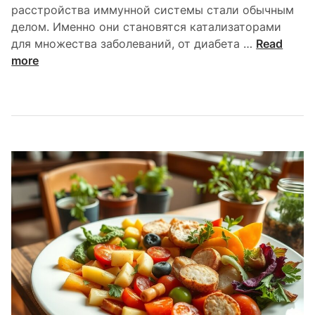
расстройства иммунной системы стали обычным
о
делом. Именно они становятся катализаторами
ж
К
для множества заболеваний, от диабета …
Read
е
а
more
т
к
р
и
а
м
з
м
в
у
и
н
в
н
а
ы
т
е
ь
н
с
а
я
р
б
у
е
ш
з
е
с