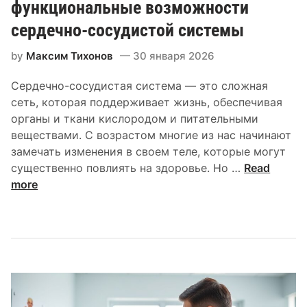
функциональные возможности
сердечно-сосудистой системы
by
Максим Тихонов
30 января 2026
Сердечно-сосудистая система — это сложная
сеть, которая поддерживает жизнь, обеспечивая
органы и ткани кислородом и питательными
веществами. С возрастом многие из нас начинают
замечать изменения в своем теле, которые могут
К
существенно повлиять на здоровье. Но …
Read
а
more
к
в
о
з
р
а
с