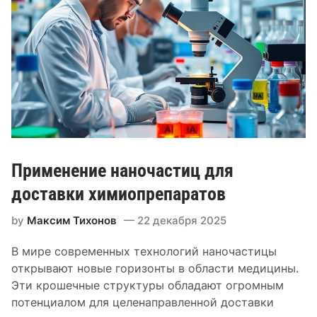
о
п
н
у
и
х
ч
о
е
л
с
я
к
х
о
г
о
Применение наночастиц для
в
о
доставки химиопрепаратов
с
by
Максим Тихонов
22 декабря 2025
п
а
В мире современных технологий наночастицы
л
открывают новые горизонты в области медицины.
е
Эти крошечные структуры обладают огромным
н
потенциалом для целенаправленной доставки
и