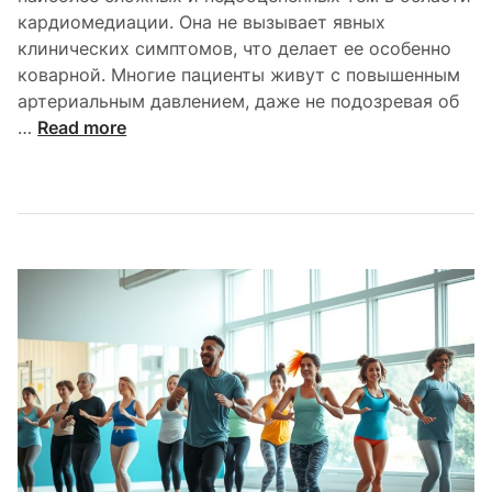
кардиомедиации. Она не вызывает явных
ь
клинических симптомов, что делает ее особенно
н
коварной. Многие пациенты живут с повышенным
ы
артериальным давлением, даже не подозревая об
е
П
…
Read more
в
о
о
ч
з
е
м
м
о
у
ж
с
н
у
о
б
с
к
т
л
и
и
с
н
е
и
р