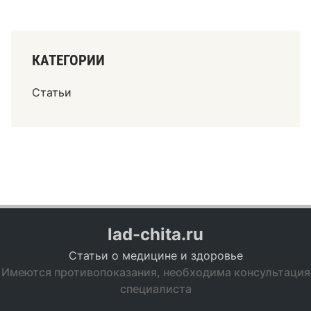
о
п
р
КАТЕГОРИИ
е
п
Статьи
а
р
а
т
о
в
lad-chita.ru
Статьи о медицине и здоровье
Имеются противопоказания, необходима консультация
специалиста