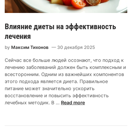
н
и
и
м
я
п
Влияние диеты на эффективность
с
т
в
лечения
о
я
м
by
Максим Тихонов
30 декабря 2025
з
о
а
в
Сейчас все больше людей осознают, что подход к
н
лечению заболеваний должен быть комплексным и
ы
всесторонним. Одним из важнейших компонентов
с
этого подхода является диета. Правильное
х
питание может значительно ускорить
р
восстановление и повысить эффективность
о
В
лечебных методик. В …
Read more
н
л
и
и
ч
я
е
н