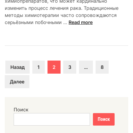
химиопрепаратов, что может кардинально
я
изменить процесс лечения рака. Традиционные
н
методы химиотерапии часто сопровождаются
а
П
серьёзными побочными …
Read more
р
р
а
и
з
м
в
е
и
н
т
Пагинация
е
Назад
1
2
3
…
8
и
н
записей
е
и
Далее
р
е
а
н
к
а
а
н
Поиск
о
Поиск
ч
а