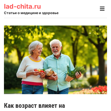
Skip
lad-chita.ru
Main
to
Men
Статьи о медицине и здоровье
content
Как возраст влияет на